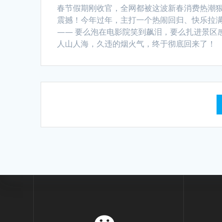
春节假期刚收官，全网都被这波新春消费热潮
震撼！今年过年，主打一个热闹回归、快乐拉
—— 要么泡在电影院笑到飙泪，要么扎进景区
人山人海，久违的烟火气，终于彻底回来了！
Posts
navigation