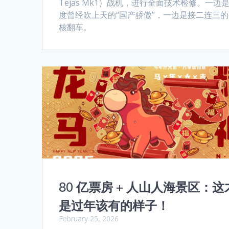
Tejas Mk1）战机，进行全面技术检修。一边
度曾经吹上天的“国产骄傲”，一边是接二连三
核翻车。
80 亿票房 + 人山人海景区：这
是过年该有的样子！
February 25, 2026