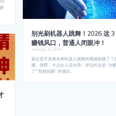
是印
的硬
别光刷机器人跳舞！2026 这 3
赚钱风口，普通人闭眼冲！
February 25, 2026
最近是不是被各种机器人跳舞的视频刷爆了？
腰、摆臂、卡点比人还丝滑，评论区全是 “太
了”“想抱回家” 的感叹。
才