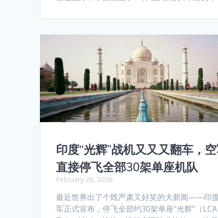
印度“光辉”战机又又又翻车，空
直接停飞全部30架单座机队
February 26, 2026
最近世界出了个既严肃又好笑的大新闻——印
军正式宣布，停飞全部约30架单座“光辉”（LCA