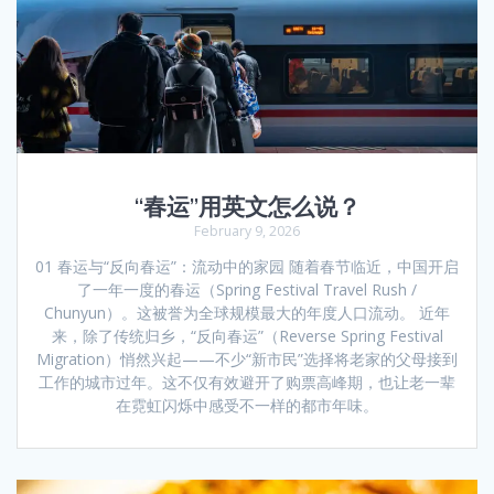
“春运”用英文怎么说？
February 9, 2026
01 春运与“反向春运”：流动中的家园 随着春节临近，中国开启
了一年一度的春运（Spring Festival Travel Rush /
Chunyun）。这被誉为全球规模最大的年度人口流动。 近年
来，除了传统归乡，“反向春运”（Reverse Spring Festival
Migration）悄然兴起——不少“新市民”选择将老家的父母接到
工作的城市过年。这不仅有效避开了购票高峰期，也让老一辈
在霓虹闪烁中感受不一样的都市年味。