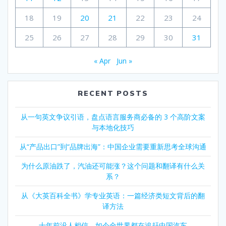
18
19
20
21
22
23
24
25
26
27
28
29
30
31
« Apr
Jun »
RECENT POSTS
从一句英文争议引语，盘点语言服务商必备的 3 个高阶文案
与本地化技巧
从“产品出口”到“品牌出海”：中国企业需要重新思考全球沟通
为什么原油跌了，汽油还可能涨？这个问题和翻译有什么关
系？
从《大英百科全书》学专业英语：一篇经济类短文背后的翻
译方法
十年前没人相信，如今全世界都在追赶中国汽车