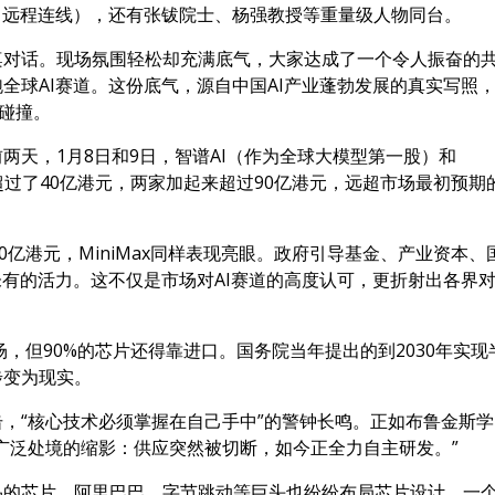
（远程连线），还有张钹院士、杨强教授等重量级人物同台。
桌对话。现场氛围轻松却充满底气，大家达成了一个令人振奋的
全球AI赛道。这份底气，源自中国AI产业蓬勃发展的真实写照
想碰撞。
两天，1月8日和9日，智谱AI（作为全球大模型第一股）和
都超过了40亿港元，两家加起来超过90亿港元，远超市场最初预期
0亿港元，MiniMax同样表现亮眼。政府引导基金、产业资本、
未有的活力。这不仅是市场对AI赛道的高度认可，更折射出各界
场，但90%的芯片还得靠进口。国务院当年提出的到2030年实现
步变为现实。
，“核心技术必须掌握在自己手中”的警钟长鸣。正如布鲁金斯学
广泛处境的缩影：供应突然被切断，如今正全力自主研发。”
品的芯片。阿里巴巴、字节跳动等巨头也纷纷布局芯片设计，一