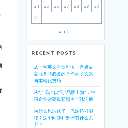
24
25
26
27
28
29
30
共
31
，
« Jul
的
RECENT POSTS
国
从一句英文争议引语，盘点语
对
言服务商必备的 3 个高阶文案
与本地化技巧
半
从“产品出口”到“品牌出海”：中
国企业需要重新思考全球沟通
为什么原油跌了，汽油还可能
涨？这个问题和翻译有什么关
系？
个