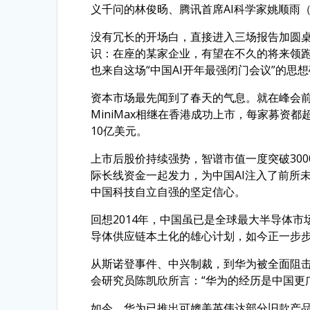
义千问的林俊旸、腾讯首席AI科学家姚顺雨
没有冗长的开场白，直接进入三场报告加圆
识：在座的某家企业，有望在不久的将来领跑
也来自这场“中国AI开年最强闭门会议”的思
资本市场最先闻到了春天的气息。就在峰会前
MiniMax相继在香港成功上市，每家募资
10亿美元。
上市后股价持续强势，智谱市值一度突破300
际长线资金一起发力，为中国AI注入了前所
中国科技自立自强的坚定信心。
回想2014年，中国虽已是全球最大半导体市
导体供应链本土化的雄心计划，如今正一步
从斯诺登事件、中兴制裁，到华为被全面阻击
会研究员陈凯欣所言：“华为的经历是中国更
如今，华为已推出可媲美英伟达部分旧款产