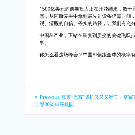
1500亿美元的前期投入正在开花结果，数
然，从阿斯麦手中拿到最先进设备仍需时间，追
观、清醒的自信、务实的路径，让我们有充
中国AI产业，正站在量变到质变的关键飞跃
事。
你怎么看这场峰会？中国AI领跑全球的概率
Post
Previous
Previous:
印度“光辉”战机又又又翻车，空军
post:
navigation
全部30架单座机队