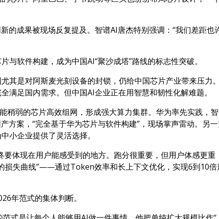
自主创新的成果被现场反复提及。智谱AI唐杰特别强调：“我们差距也
片与软件构建，成为中国AI“聚沙成塔”路线的标志性突破。
制尤其是对阿斯麦光刻设备的封锁，仍给中国芯片产业带来压力
全满足国内需求。但中国AI企业正在用智慧和韧性化解难题。
性能稍弱的芯片高效组网，形成强大算力集群。华为率先实践，智
国产方案，“完全基于华为芯片与软件构建”，现场掌声雷动。另一
为中小企业提供了灵活选择。
终要体现在用户能感受到的地方。跑分很重要，但用户体感更重
漂亮的损失曲线”——通过Token效率和长上下文优化，实现6到10倍
026年范式的集体判断。
的范式是让每个人能够用AI做一件事情。他把单纯扩大规模比作“