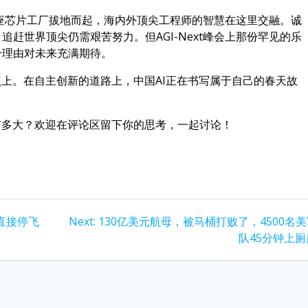
十座芯片工厂拔地而起，海内外顶尖工程师的智慧在这里交融。诚
赶世界顶尖仍需艰苦努力。但AGI-Next峰会上那份罕见的乐
分理由对未来充满期待。
点上。在自主创新的道路上，中国AI正在书写属于自己的春天故
有多大？欢迎在评论区留下你的思考，一起讨论！
Next
直接停飞
Next:
130亿美元航母，被马桶打败了，4500名
post:
队45分钟上厕