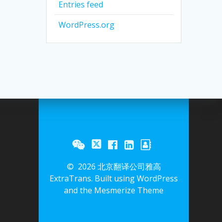
Entries feed
WordPress.org
© 2026 北京翻译公司雅高
ExtraTrans. Built using WordPress
and the
Mesmerize Theme