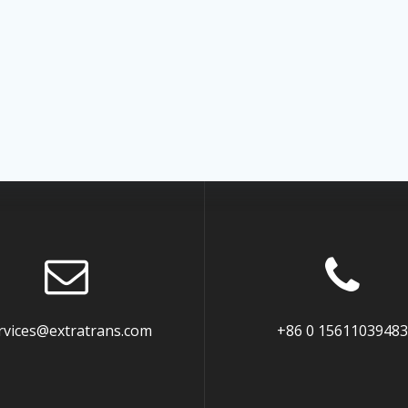
rvices@extratrans.com
+86 0 15611039483