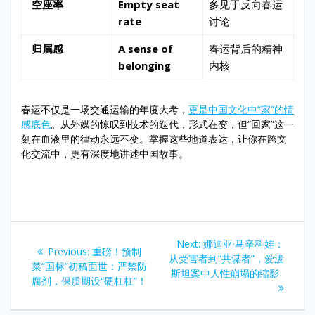
空座率
Empty seat
多见于反向春运
rate
讨论
归属感
A sense of
春运背后的精神
belonging
内核
春运不仅是一场交通运输的年度大考，
更是中国文化中“家”的情
感底色
。从外媒的惊叹到技术的迭代，形式在变，但“回家”这一
刻在血液里的律动永远不变。掌握这些地道表达，让你在跨文
化交流中，更有深度地讲述中国故事。
Post
Next
Next:
娜迪亚·马辛科娃：
Previous
Previous:
重磅！预制
navigation
post:
从受害者到“共谋者”，爱泼
post:
菜“国标”初稿面世：严禁防
斯坦案中人性崩塌的缩影
腐剂，保质期设“硬杠杠”！