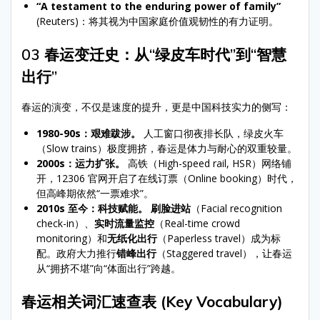
“A testament to the enduring power of family”
(Reuters)：将其视为中国家庭价值观韧性的有力证明。
03 春运变迁史：从“绿皮车时代”到“智慧
出行”
春运的演变，不仅是速度的提升，更是中国科技实力的侧写：
1980-90s：艰难跋涉。
人工窗口彻夜排长队，绿皮火车
（Slow trains）极度拥挤，春运是体力与耐心的双重较量。
2000s：运力扩张。
高铁（High-speed rail, HSR）网络铺
开，12306 官网开启了在线订票（Online booking）时代，
但高峰期依然“一票难求”。
2010s 至今：科技赋能。
刷脸进站
（Facial recognition
check-in）、
实时流量监控
（Real-time crowd
monitoring）和
无纸化出行
（Paperless travel）成为标
配。政府大力推行
错峰出行
（Staggered travel），让春运
从“拥挤不堪”向“体面出行”跨越。
春运相关词汇速查表 (Key Vocabulary)