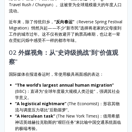
Travel Rush / Chunyun）。这被誉为全球规模最大的年度人口
流动。
近年来，除了传统归乡，
“反向春运”
（Reverse Spring Festival
Migration）悄然兴起——不少“新市民”选择将老家的父母接到
工作的城市过年。这不仅有效避开了购票高峰期，也让老一辈
在霓虹闪烁中感受不一样的都市年味。
02 外媒视角：从“史诗级挑战”到“价值观
察”
国际媒体在报道春运时，常使用极具画面感的表达：
“The world’s largest annual human migration”
(BBC)：直译为“全球年度最大规模人类迁徙”，强调其社会
学意义。
“A logistical nightmare”
(The Economist)：形容其物
流与调度压力堪比“后勤噩梦”。
“A Herculean task”
(The New York Times)：借用希腊
神话英雄赫拉克勒斯的“艰巨任务”来比喻中国交通系统面临
的极端考验。