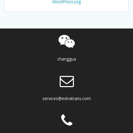
WordPress.org
changgua
services@extratrans.com