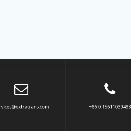
rvices@extratrans.com
+86 0 15611039483