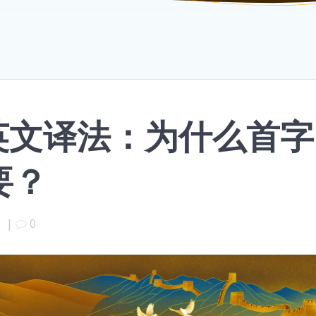
英文译法：为什么首字
要？
5
|
0