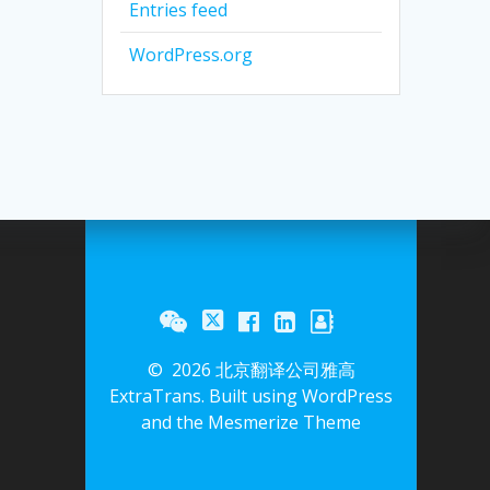
Entries feed
WordPress.org
© 2026 北京翻译公司雅高
ExtraTrans. Built using WordPress
and the
Mesmerize Theme