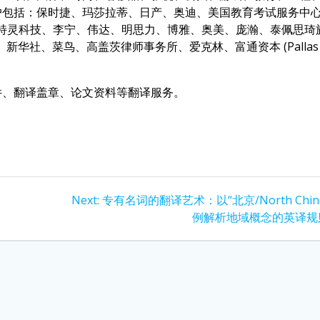
户包括：保时捷、玛莎拉蒂、日产、奥迪、美国教育考试服务中
司、特灵科技、李宁、伟达、明思力、博雅、奥美、庞瀚、泰佩思琦
、新华社、菜鸟、高盖茨律师事务所、爱克林、富通资本 (Pallas
件、翻译盖章、论文资料等翻译服务。
Next
Next:
专有名词的翻译艺术：以“北京/North Chin
post:
例解析地域概念的英译规