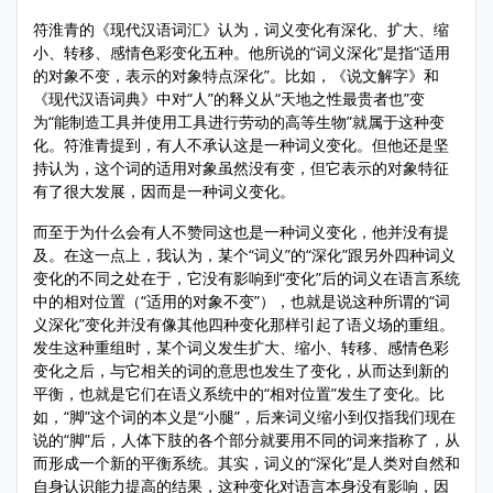
符淮青的《现代汉语词汇》认为，词义变化有深化、扩大、缩
小、转移、感情色彩变化五种。他所说的“词义深化”是指“适用
的对象不变，表示的对象特点深化”。比如，《说文解字》和
《现代汉语词典》中对“人”的释义从“天地之性最贵者也”变
为“能制造工具并使用工具进行劳动的高等生物”就属于这种变
化。符淮青提到，有人不承认这是一种词义变化。但他还是坚
持认为，这个词的适用对象虽然没有变，但它表示的对象特征
有了很大发展，因而是一种词义变化。
而至于为什么会有人不赞同这也是一种词义变化，他并没有提
及。在这一点上，我认为，某个“词义”的“深化”跟另外四种词义
变化的不同之处在于，它没有影响到“变化”后的词义在语言系统
中的相对位置（“适用的对象不变”），也就是说这种所谓的“词
义深化”变化并没有像其他四种变化那样引起了语义场的重组。
发生这种重组时，某个词义发生扩大、缩小、转移、感情色彩
变化之后，与它相关的词的意思也发生了变化，从而达到新的
平衡，也就是它们在语义系统中的“相对位置”发生了变化。比
如，“脚”这个词的本义是“小腿”，后来词义缩小到仅指我们现在
说的“脚”后，人体下肢的各个部分就要用不同的词来指称了，从
而形成一个新的平衡系统。其实，词义的“深化”是人类对自然和
自身认识能力提高的结果，这种变化对语言本身没有影响，因