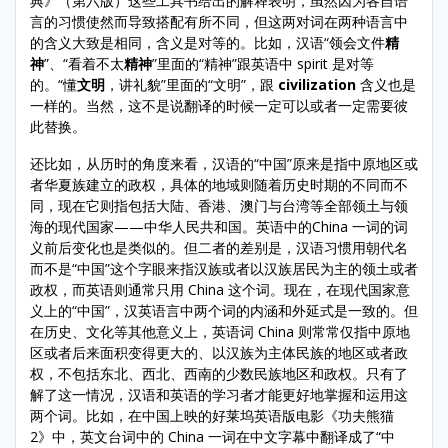
典》（第六版）这些工具书给出的解释表明，虽然因为各自语
言的习惯使然而导致搭配有所不同，但这两对词在两种语言中
的含义大致是相同，含义是对等的。比如，汉语“领会文件
精
神
”、“看着不太
精神
”里面的“精神”跟英语中 spirit 是对等
的。“懂
文明
，讲礼貌”里面的“文明”，跟
civilization
含义也是
一样的。当然，这不是说翻译的时候一定可以或者一定需要彼
此替换。
还比如，从历时的角度来看，汉语的“中国”原来是指中原地区或
者华夏族建立的政权，具体的地域则随着历史时期的不同而不
同，现在它则指包括大陆、香港、澳门与台湾等全部领土与领
海的现代国家——中华人民共和国。英语中的China 一词的词
义前后变化也是类似的。但二者的差别是，汉语习惯用朝代名
而不是“中国”这个字眼来指汉族或者以汉族居民为主的领土或者
政权，而英语则通常只用 China 这个词。现在，在现代国家意
义上的“中国”，汉英语言中两个词的内涵和外延式是一致的。但
在历史、文化等其他意义上，英语词 China 则常常仅指中原地
区或者后来面积变得更大的、以汉族为主体民族的地区或者政
权，不包括东北、西北、西南的少数民族地区和政权。只有了
解了这一情况，汉语和英语的学习者才能更好地掌握和运用这
两个词。比如，在中国上映的好莱坞英语版电影《功夫熊猫
2》中，英文台词中的 China 一词在中文字幕中翻译成了“中