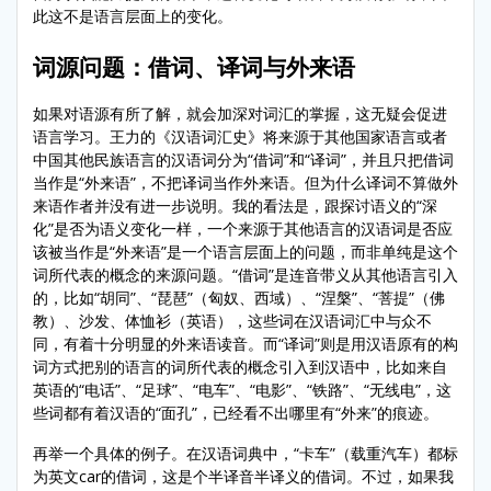
此这不是语言层面上的变化。
词源问题：借词、译词与外来语
如果对语源有所了解，就会加深对词汇的掌握，这无疑会促进
语言学习。王力的《汉语词汇史》将来源于其他国家语言或者
中国其他民族语言的汉语词分为“借词”和“译词”，并且只把借词
当作是“外来语”，不把译词当作外来语。但为什么译词不算做外
来语作者并没有进一步说明。我的看法是，跟探讨语义的“深
化”是否为语义变化一样，一个来源于其他语言的汉语词是否应
该被当作是“外来语”是一个语言层面上的问题，而非单纯是这个
词所代表的概念的来源问题。“借词”是连音带义从其他语言引入
的，比如“胡同”、“琵琶”（匈奴、西域）、“涅槃”、“菩提”（佛
教）、沙发、体恤衫（英语），这些词在汉语词汇中与众不
同，有着十分明显的外来语读音。而“译词”则是用汉语原有的构
词方式把别的语言的词所代表的概念引入到汉语中，比如来自
英语的“电话”、“足球”、“电车”、“电影”、“铁路”、“无线电”，这
些词都有着汉语的“面孔”，已经看不出哪里有“外来”的痕迹。
再举一个具体的例子。在汉语词典中，“卡车”（载重汽车）都标
为英文car的借词，这是个半译音半译义的借词。不过，如果我