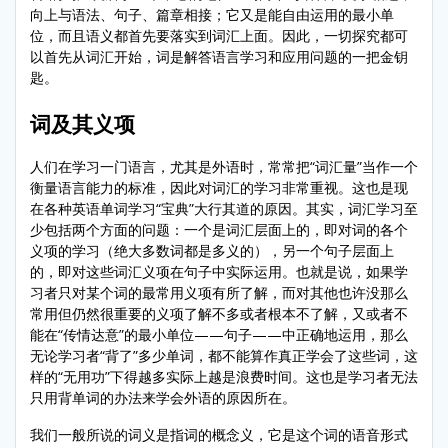
向上与语法、句子、篇章相接；它又是能自由运用的最小单
位，而且语义都首先要落实到词汇上面。因此，一切探究都可
以首先从词汇开始，词是解答语言学习和应用问题的一把金钥
匙。
词及其义项
人们在学习一门语言，尤其是外语时，常常把“词汇量”当作一个
衡量语言能力的标准，因此对词汇的学习非常重视。这也是现
在各种英语单词学习“宝典”大行其道的原因。其实，词汇学习至
少包括两个方面的问题：一个是词汇层面上的，即对词的各个
义项的学习（绝大多数词都是多义的），另一个句子层面上
的，即对这些词汇义项在句子中实际运用。也就是说，如果学
习者只对某个词的最常用义项有所了解，而对其他也许没那么
常用但仍然很重要的义项了解不多或者根本不了解，又或者不
能在“传情达意”的最小单位——句子——中正确地运用，那么
无论学习者“背了”多少单词，都不能算作真正学会了这些词，这
样的“无用功”下得越多实际上越是浪费时间。这也是学习者无法
只用背单词的办法来学会外语的原因所在。
我们一般所说的词义是指词的概念义，它是这个词的语音形式