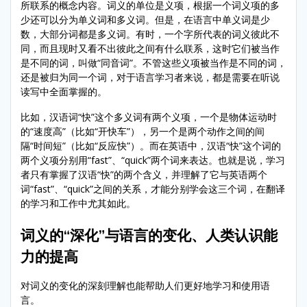
所联系的概念内容。词义的单位是义项，根据一个词义项的多
少还可以分为单义词和多义词。但是，在语言中单义词是少
数，大部分词都是多义词。有时，一个字所代表的词义彼此不
同，而且现时又看不出彼此之间有什么联系，这时它们被当作
是不同的词，叫做“同音词”。不管这些义项被当作是不同的词，
还是被归为同一个词，对于语言学习者来说，都是需要在听说
读写中全面掌握的。
比如，汉语词“快”这个多义词有两个义项，一个是物体运动时
的“速度高”（比如“开快车”），另一个是两个动作之间的间
隔“时间短”（比如“反应快”）。而在英语中，汉语“快”这个词的
两个义项分别用“fast”、“quick”两个词来表达。也就是说，学习
者只有掌握了汉语“快”的两个含义，并理解了它与英语两个
词“fast”、“quick”之间的关系，才能分别学会这三个词，在翻译
的学习和工作中尤其如此。
词义的“深化”与语言的变化、人类认识能
力的提高
对词义的变化的深刻理解也能帮助人们更好地学习和使用语
言。