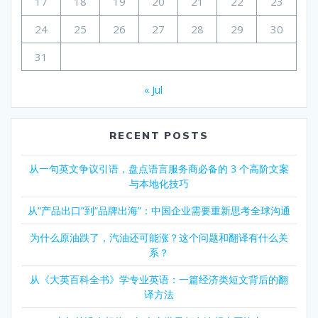
17
18
19
20
21
22
23
24
25
26
27
28
29
30
31
« Jul
RECENT POSTS
从一句英文争议引语，盘点语言服务商必备的 3 个高阶文案
与本地化技巧
从“产品出口”到“品牌出海”：中国企业需要重新思考全球沟通
为什么原油跌了，汽油还可能涨？这个问题和翻译有什么关
系？
从《大英百科全书》学专业英语：一篇经济类短文背后的翻
译方法