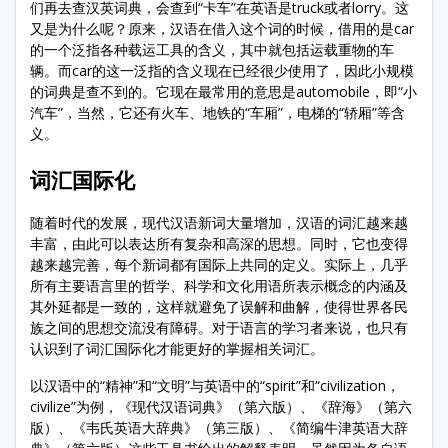
们再去查汉英词典，会查到“卡车”在英语是truck或者lorry。这
又是为什么呢？原来，汉语在借入这个词的时候，借用的是car
的一个泛指各种载运工具的含义，其中就包括运载重物的车
辆。而car的这一泛指的含义现在已经很少使用了，因此小规模
的词典是查不到的。它现在最常用的意思是automobile，即“小
汽车”，当然，它还有火车、地铁的“车厢”，电梯的“轿厢”等含
义。
词汇国际化
随着时代的发展，现代汉语新词大量增加，汉语的词汇越来越
丰富，由此可以表达所有复杂和高深的思想。同时，它也变得
越来越完善，每个新词都有国际上共同的定义。实际上，几乎
所有主要语言里的哲学、科学和文化用语所表示概念的内涵及
其外延都是一致的，这样就避免了误解和曲解，使得世界各民
族之间的思想交流没有障碍。对于语言的学习者来说，也只有
认识到了词汇国际化才能更好的掌握相关词汇。
以汉语中的“精神”和“文明”与英语中的“spirit”和“civilization，
civilize”为例，《现代汉语词典》（第六版）、《辞海》（第六
版）、《韦氏英语大辞典》（第三版）、《简编牛津英语大辞