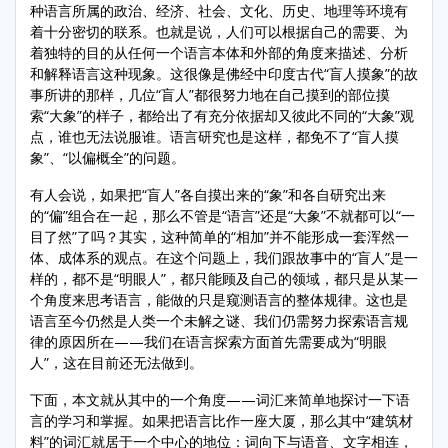
种语言所属的政治、经济、社会、文化、历史、地理等环境有
着十分密切的联系。也就是说，人们可以根据自己的需要、为
着独特的目的从任何一个语言本体和外部的角度来描述、分析
和解释语言这种现象。这很像是佛经中印度古代“盲人摸象”的故
事所讲的那样，几位“盲人”都很努力地在自己摸到的部位摸
索“大象”的样子，都给出了有充分依据却又彼此不同的“大象”观
点，谁也无法说服谁。语言研究也是这样，都免不了“盲人摸
象”、“以偏概全”的问题。
有人会说，如果把“盲人”各自摸出来的“象”和各自研究出来
的“偏”组合在一起，那么不管是“语言”还是“大象”不就都可以“一
目了然”了吗？其实，这种简单的“相加”并不能形成一套浑然一
体、成体系的观点。在这个问题上，我们跟故事中的“盲人”是一
样的，都不是“明眼人”，都只能顾及自己的领域，都只是从某一
个角度来思考语言，能做的只是窥测语言的整体规律。这也是
语言至今仍然是人类一个未解之谜、我们仍需努力探索语言规
律的原因所在——我们在语言探索方面首先需要成为“明眼
人”，这在目前还无法做到。
下面，本文就从其中的一个角度——词汇来简单地探讨一下语
言的学习和掌握。如果把语言比作一座大厦，那么其中“建筑材
料”的词汇就居于一个中心的地位：词向下与语音、文字相连，