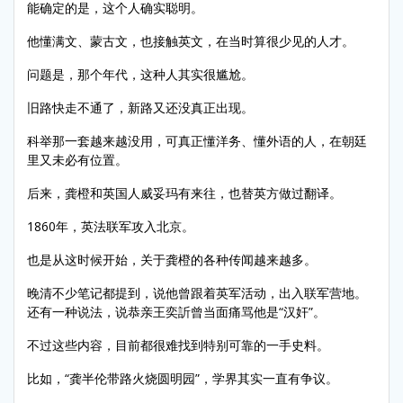
能确定的是，这个人确实聪明。
他懂满文、蒙古文，也接触英文，在当时算很少见的人才。
问题是，那个年代，这种人其实很尴尬。
旧路快走不通了，新路又还没真正出现。
科举那一套越来越没用，可真正懂洋务、懂外语的人，在朝廷
里又未必有位置。
后来，龚橙和英国人威妥玛有来往，也替英方做过翻译。
1860年，英法联军攻入北京。
也是从这时候开始，关于龚橙的各种传闻越来越多。
晚清不少笔记都提到，说他曾跟着英军活动，出入联军营地。
还有一种说法，说恭亲王奕訢曾当面痛骂他是“汉奸”。
不过这些内容，目前都很难找到特别可靠的一手史料。
比如，“龚半伦带路火烧圆明园”，学界其实一直有争议。