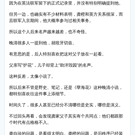
因为在英法联军留下的正式记录里，并没有特别明确提到他。
但另一边，也确实有不少材料表明，龚橙和英方关系很深，而
且联军入京期间，他大概率参与过相关事务。
所以这个人后来名声越来越差，也不奇怪。
晚清很多人一提到他，就咬牙切齿。
有意思的是，后人特别喜欢把这对父子放在一起看。
父亲写“护花”，儿子却背上“助洋毁园”的名声。
这种反差，太像小说了。
所以后来不管是野史、笔记，还是《孽海花》这种晚清小说，
都特别喜欢往这件事上添细节。
时间久了，很多人甚至已经分不清哪些是史实，哪些是演义。
不过回头再看，会发现龚家父子其实有个共同点：他们都跟那
个时代有点格格不入。
龚自珍的问题，是看得太明白。龚橙的问题，是旧秩序已经装