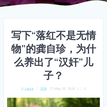
写下“落红不是无情
物”的龚自珍，为什
么养出了“汉奸”儿
子？
Laura
历史
May 20, 2026
|
0