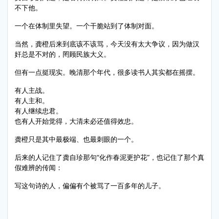
不下他。
一个在体制里失望。一个干脆站到了体制对面。
当然，龚橙后来到底该不该骂，今天没有太大争议，因为做汉
奸总是不对的，罔顾民族大义。
但有一点挺现实。晚清那个年代，很多读书人其实都在摇摆。
有人主战。
有人主和。
有人继续忠君。
也有人开始觉得，大清未必还值得效忠。
龚橙只是其中最极端、也最刺眼的一个。
后来的人记住了龚自珍那句“化作春泥更护花”，也记住了那个真
假难辨的传闻：
写这句诗的人，偏偏有个被骂了一百多年的儿子。