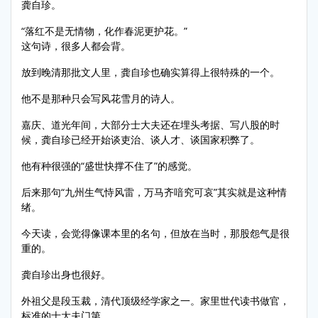
龚自珍。
“落红不是无情物，化作春泥更护花。”
这句诗，很多人都会背。
放到晚清那批文人里，龚自珍也确实算得上很特殊的一个。
他不是那种只会写风花雪月的诗人。
嘉庆、道光年间，大部分士大夫还在埋头考据、写八股的时
候，龚自珍已经开始谈吏治、谈人才、谈国家积弊了。
他有种很强的“盛世快撑不住了”的感觉。
后来那句“九州生气恃风雷，万马齐喑究可哀”其实就是这种情
绪。
今天读，会觉得像课本里的名句，但放在当时，那股怨气是很
重的。
龚自珍出身也很好。
外祖父是段玉裁，清代顶级经学家之一。家里世代读书做官，
标准的士大夫门第。