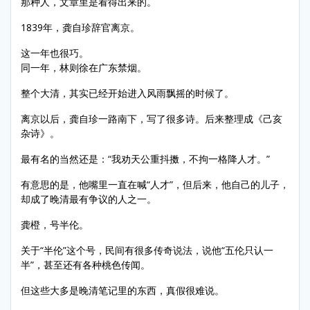
那种人，文章里是看得出来的。
1839年，龚自珍辞官离京。
这一年也很巧。
同一年，林则徐在广东禁烟。
整个大清，其实已经开始进入风雨飘摇的时候了。
离京以后，龚自珍一路南下，写了很多诗。后来整理成《己亥
杂诗》。
最有名的当然还是：“我劝天公重抖擞，不拘一格降人才。”
有意思的是，他嘴里一直在喊“人才”，但后来，他自己的儿子，
却成了晚清最有争议的人之一。
龚橙，号半伦。
关于“半伦”这个号，民间有很多传奇说法，说他“五伦只认一
半”，甚至还有各种桃色传闻。
但这些大多是晚清笔记里的东西，真假很难说。