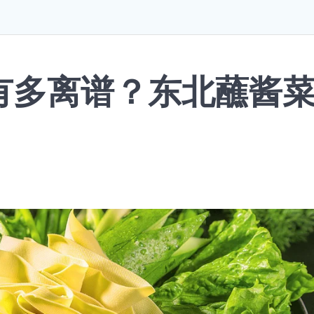
有多离谱？东北蘸酱