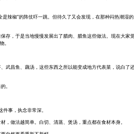
全是辣椒”的阵仗吓一跳。但待久了又会发现，在那种闷热潮湿的
难保存，于是当地慢慢发展出了腊肉、腊鱼这些做法。现在大家
食物。
虾、武昌鱼、藕汤，这些东西之所以能变成地方代表菜，说白了
来的。
”这件事，执念非常深。
食材，做法越简单。白切、清蒸、煲汤，重点都在食材本身。
东西自然更看重新不新鲜。