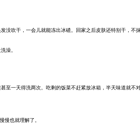
头发没吹干，一会儿就能冻出冰碴。回家之后皮肤还特别干，不
天洗澡。
候甚至一天得洗两次。吃剩的饭菜不赶紧放冰箱，半天味道就不
，慢慢也就理解了。