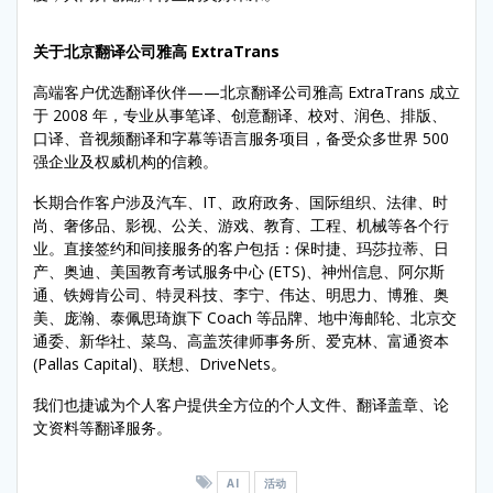
关于北京翻译公司雅高 ExtraTrans
高端客户优选翻译伙伴——北京翻译公司雅高 ExtraTrans 成立
于 2008 年，专业从事笔译、创意翻译、校对、润色、排版、
口译、音视频翻译和字幕等语言服务项目，备受众多世界 500
强企业及权威机构的信赖。
长期合作客户涉及汽车、IT、政府政务、国际组织、法律、时
尚、奢侈品、影视、公关、游戏、教育、工程、机械等各个行
业。直接签约和间接服务的客户包括：保时捷、玛莎拉蒂、日
产、奥迪、美国教育考试服务中心 (ETS)、神州信息、阿尔斯
通、铁姆肯公司、特灵科技、李宁、伟达、明思力、博雅、奥
美、庞瀚、泰佩思琦旗下 Coach 等品牌、地中海邮轮、北京交
通委、新华社、菜鸟、高盖茨律师事务所、爱克林、富通资本
(Pallas Capital)、联想、DriveNets。
我们也捷诚为个人客户提供全方位的个人文件、翻译盖章、论
文资料等翻译服务。
AI
活动