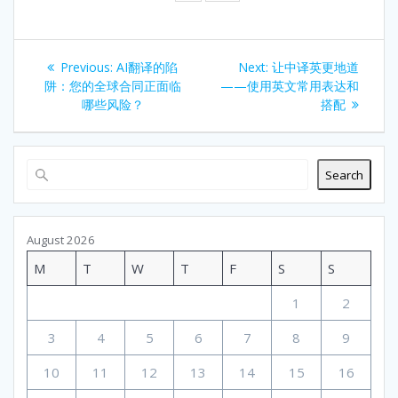
Post
Previous
Next
Previous:
AI翻译的陷
Next:
让中译英更地道
navigation
post:
post:
阱：您的全球合同正面临
——使用英文常用表达和
哪些风险？
搭配
Search
August 2026
M
T
W
T
F
S
S
1
2
3
4
5
6
7
8
9
10
11
12
13
14
15
16