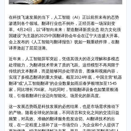
在科技飞速发展的当下，人工智能（AI）正以前所未有的态势
渗透到各个领域。翻译行业也不例外，正经历着一场深刻变
革。4月24日，以“译智向未来：塑造翻译新质业态 助力文化强
国建设”为主题的2025中国翻译协会年会在辽宁大连盛大开幕。
会上发布的《人工智能与翻译报告》犹如一颗重磅炸弹，在翻
译界激起了层层涟漪。
近年来，人工智能异军突起，凭借其强大的语义理解和多模态
处理能力，为翻译技术带来了质的飞跃。这些模型不再局限于
传统的文本翻译，而是能够同步处理语音、图像和视频内容，
实现了多模态翻译的重大突破。截至2024年底，中国主营“机器
翻译”或“人工智能翻译”的企业数量如雨后春笋般增加至1545
家，同比增长706家。与此同时，智能翻译设备也如繁星般涌
现，引领着翻译行业迈向智能化、场景化的新高度。
这一发展态势既是科技发展的必然结果，也是市场需求推动下
的产物。随着全球化的加速，不同语言和文化之间的交流日益
频繁，对高效、准确的翻译服务愈发迫切。AI翻译技术的出
现，在一定程度上填补了这一市场空白，为企业和个人提供了
更加便捷、经济的翻译解决方案。而且，主营“机器翻译”或“人