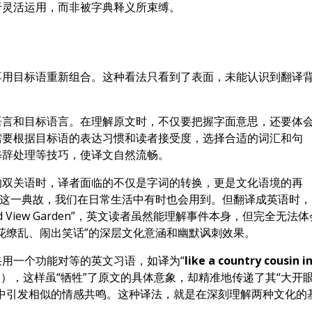
于灵活运用，而非被字典释义所束缚。
再用目标语重新组合。这种看法只看到了表面，未能认识到翻译
语言和目标语言。在理解原文时，不仅要把握字面意思，还要体
需要根据目标语的表达习惯和读者接受度，选择合适的词汇和句
修辞处理等技巧，使译文自然流畅。
的双关语时，译者面临的不仅是字词的转换，更是文化语境的再
”这一典故，我们在日常生活中有时也会用到。但翻译成英语时，
e Grand View Garden”，英文读者虽然能理解事件本身，但完全无法
花缭乱、闹出笑话”的深层文化意涵和幽默讽刺效果。
用一个功能对等的英文习语，如译为“
like a country cousin i
），这样虽“牺牲”了原文的具体意象，却精准地传递了其“大开
中引发相似的情感共鸣。这种译法，就是在深刻理解两种文化的