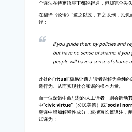
个译法在特定语境下都说得通，但却完全丢失
在翻译《论语》“道之以政，齐之以刑，民免
译：
If you guide them by policies and r
but have no sense of shame. If you
people will have a sense of shame 
此处的“
ritual
”极易让西方读者误解为单纯的
造行为、从而实现社会和谐的根本力量。
而一位深谙中西思想的人工译者，则会调动其
中“
civic virtue
”（公民美德）或“
social no
翻译中增加解释性成分，或撰写长篇译注，阐
试译为：