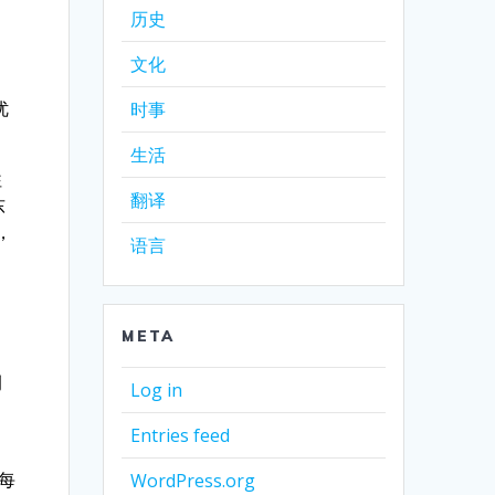
历史
文化
优
时事
生活
往
翻译
东
，
语言
META
例
Log in
Entries feed
每
WordPress.org