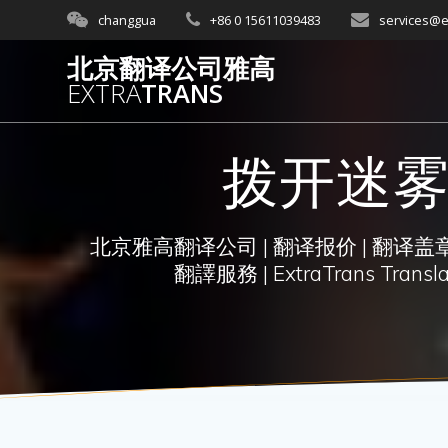
Skip
changgua
+86 0 15611039483
services@e
to
content
北京翻译公司雅高
EXTRA
TRANS
拨开迷雾
北京雅高翻译公司 | 翻译报价 | 翻译盖章 
翻譯服務 | ExtraTrans Translati