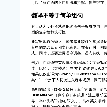
可以了解词语的不同用法和搭配。但关键在
翻译不等于简单组句
有人认为，翻译就是把源语句子拆成单词，
后的复杂性和技巧性。
要写出地道的译文，译者需要较好的掌握源
其中的隐含意义和文化背景。在表达时，则
式。同时，还要运用语序调整、语态转换、
例如，在翻译带有深厚文化内涵和文字游戏
造。比如，《红楼梦》中的“刘姥姥进大观园
如果仅仅直译为“Granny Liu visits th
其中“一个乡下人初次进入奢华场所，因而眼
高明的译者可能会选择舍弃其字面形象，而采
Disneyland
”（像个乡下亲戚进了迪士尼乐园
界、举止失措”的核心语义，并能在英文读者
础上，进行的一次创造性重构。