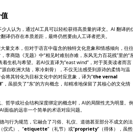
价值
不少人认为，通过AI工具可以轻松获得高质量的译文。AI 翻译的
业翻译仍存在本质差距，最终仍然要由人工译者把关。
理大量文本，但对于语言中蕴含的独特文化意象和情感倾向，往
，李商隐《无题》中“相见时难别亦难，东风无力百花残”里的“
生机与希望。若AI仅直译为“east wind”，对于英美读者而言
ind”源自欧洲大陆，寒冷刺骨），不仅无法感受到原诗的柔情与温
会将其转化为目标文化中的对应意象，译为“
the vernal
d
”，虽损失了“东”的方向概念，却精准地保留了其核心的文化情
、哲学或社会结构深度绑定的概念时，AI的局限性尤为明显。
AI面临的远非一个简单的术语对应问题。
道德与行为规范，它融合了习俗、礼仪、道德甚至部分不成文的法
”（仪式）、“
etiquette
”（礼节）或“
propriety
”（得体），虽然