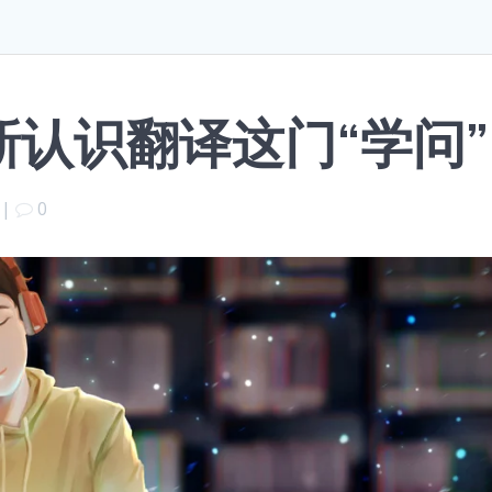
认识翻译这门“学问”
|
0