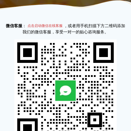
微信客服
：
，或者用手机扫描下方二维码添加
点击启动微信在线客服
我们的微信客服，享受一对一的贴心咨询服务。